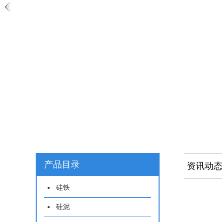
产品目录
资讯动
硅铁
硅泥