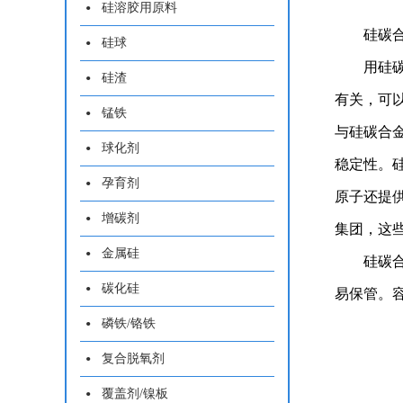
硅溶胶用原料
硅碳
硅球
用硅
硅渣
有关，可
锰铁
与硅碳合
球化剂
稳定性。
孕育剂
原子还提
增碳剂
集团，这
金属硅
硅碳
碳化硅
易保管。
磷铁/铬铁
复合脱氧剂
覆盖剂/镍板