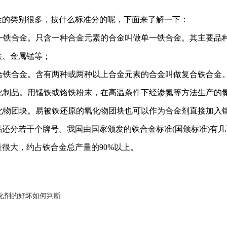
金的类别很多，按什么标准分的呢，下面来了解一下：
)单一铁合金。只含一种合金元素的合金叫做单一铁合金。其主要
铁、金属锰等；
)复合铁合金。含有两种或两种以上合金元素的合金叫做复合铁合
)氮化制品。用锰铁或铬铁粉末，在高温条件下经渗氮等方法生产
)氧化物团块。易被铁还原的氧化物团块也可以作为合金剂直接加
品还分若干个牌号。我国由国家颁发的铁合金标准(国颁标准)有
很大，约占铁合金总产量的90%以上。
化剂的好坏如何判断