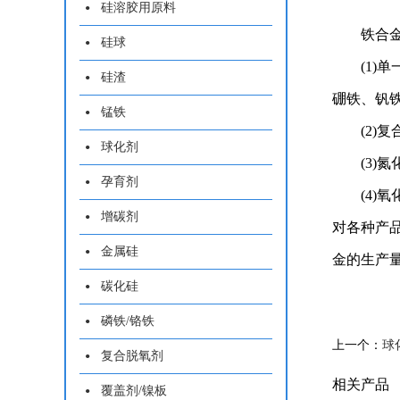
硅溶胶用原料
铁合
硅球
(1
硅渣
硼铁、钒
锰铁
(2
球化剂
(3
孕育剂
(4
增碳剂
对各种产
金属硅
金的生产量
碳化硅
磷铁/铬铁
上一个：
球
复合脱氧剂
相关产品
覆盖剂/镍板