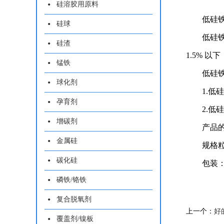
硅溶胶用原料
低硅
硅球
低硅铁粉
硅渣
1.5% 以下
锰铁
低硅
球化剂
1.
孕育剂
2.
增碳剂
产品
金属硅
规格粒
碳化硅
包装：
磷铁/铬铁
复合脱氧剂
上一个：
好
覆盖剂/镍板