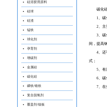
硅溶胶用原料
碳化
硅球
1、
硅渣
2、
锰铁
3、
球化剂
间，提高
孕育剂
4、
增碳剂
式；
金属硅
5、
碳化硅
6、
磷铁/铬铁
7、
复合脱氧剂
覆盖剂/镍板