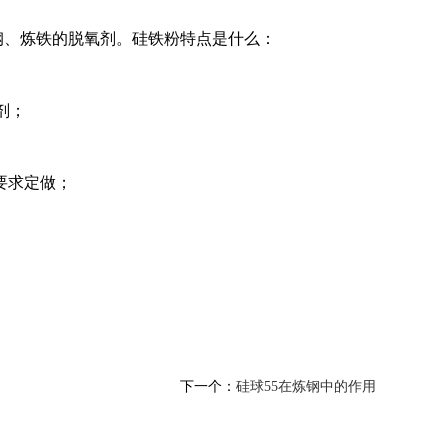
钢、炼铁的脱氧剂。
硅铁粉特点是什么：
剂；
的要求定做；
下一个：
硅球55在炼钢中的作用