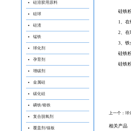
硅溶胶用原料
硅铁
硅球
1、
硅渣
2、
锰铁
3、
球化剂
硅铁粉
孕育剂
硅铁粉
增碳剂
金属硅
碳化硅
磷铁/铬铁
上一个：
球
复合脱氧剂
相关产品
覆盖剂/镍板