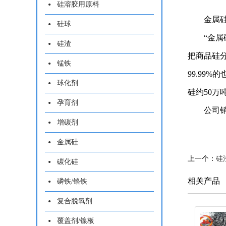
硅溶胶用原料
金属硅是
硅球
“金属硅
硅渣
把商品硅
锰铁
99.99
球化剂
硅约50万
孕育剂
公司销售
增碳剂
金属硅
上一个：
硅
碳化硅
相关产品
磷铁/铬铁
复合脱氧剂
覆盖剂/镍板