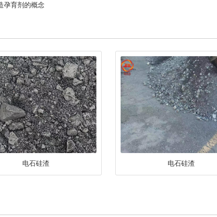
造孕育剂的概念
电石硅渣
电石硅渣