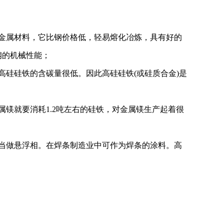
金属材料，它比钢价格低，轻易熔化冶炼，具有好的
钢的机械性能；
高硅硅铁的含碳量很低。因此高硅硅铁(或硅质合金)是
镁就要消耗1.2吨左右的硅铁，对金属镁生产起着很
当做悬浮相。在焊条制造业中可作为焊条的涂料。高