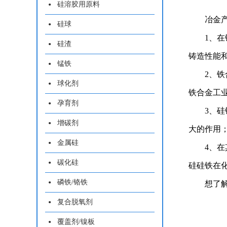
硅溶胶用原料
冶金
硅球
1、
硅渣
铸造性能
锰铁
2、
球化剂
铁合金工
孕育剂
3、
增碳剂
大的作用
金属硅
4、
碳化硅
硅硅铁在
磷铁/铬铁
想了
复合脱氧剂
覆盖剂/镍板