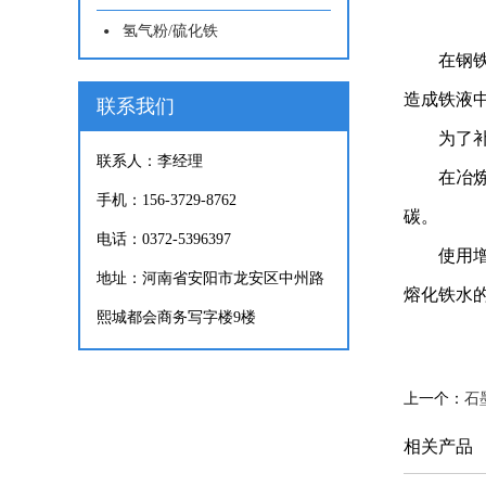
氢气粉/硫化铁
在钢铁产
造成铁液
联系我们
为了补足
联系人：李经理
在冶炼过
手机：156-3729-8762
碳。
电话：0372-5396397
使用增碳
地址：河南省安阳市龙安区中州路
熔化铁水
熙城都会商务写字楼9楼
上一个：
石
相关产品