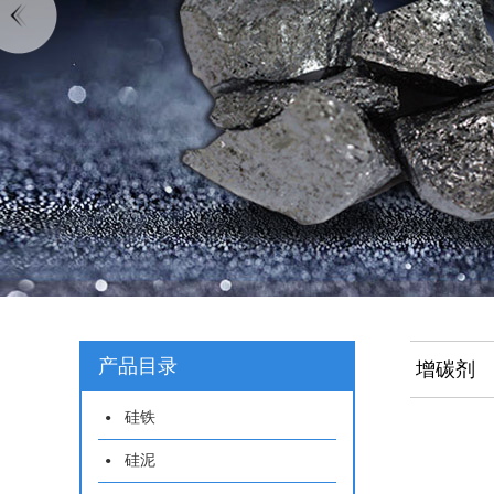
产品目录
增碳剂
硅铁
硅泥