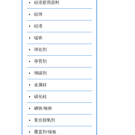
硅溶胶用原料
硅球
硅渣
锰铁
球化剂
孕育剂
增碳剂
金属硅
碳化硅
磷铁/铬铁
复合脱氧剂
覆盖剂/镍板