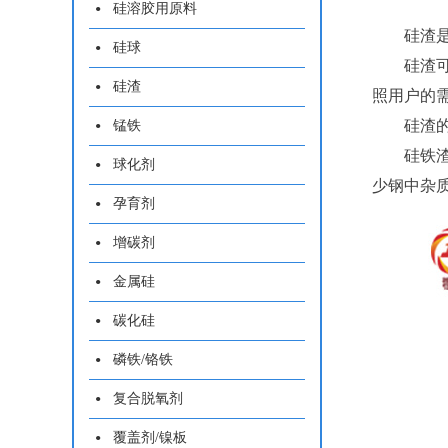
硅溶胶用原料
硅渣
硅球
硅渣
硅渣
照用户的
硅渣
锰铁
硅铁
球化剂
少钢中杂
孕育剂
增碳剂
金属硅
碳化硅
磷铁/铬铁
复合脱氧剂
覆盖剂/镍板